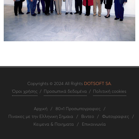
Copyrights © 2024 All Rights
DOTSOFT SA.
Όροι χρήσης
/
Προσωπικά δεδομένα
/
Πολιτική cookies
Αρχική
/
80+1 Προσωπογραφιες
/
Πινακες με την Ελληνικη Σημαια
/
Βιντεο
/
Φωτογραφιες
/
Κειμενα & Ποιηματα
/
Επικοινωνία