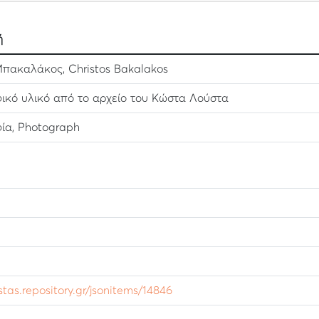
ή
πακαλάκος, Christos Bakalakos
κό υλικό από το αρχείο του Κώστα Λούστα
ία, Photograph
ustas.repository.gr/jsonitems/14846