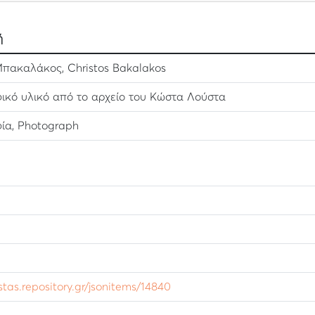
ή
πακαλάκος, Christos Bakalakos
κό υλικό από το αρχείο του Κώστα Λούστα
ία, Photograph
ustas.repository.gr/jsonitems/14840